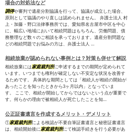
場合の対処法など
調停
や審判で遺産分割協議を行って、協議が成立した場合、
原則として協議のやり直しは認められません。 弁護士法人 村
上・加藤・野口法律事務所では、愛知県名古屋市中区を中心
に、幅広い地域において相続問題はもちろん、労働問題、債
務整理など数々のご相談を承っております。遺産分割問題な
どの相続問題でお悩みの方は、弁護士法人 ...
相続放棄が認められない事例とは？対策も併せて解説
相続放棄には
家庭裁判所
に申述するまでの期間が定められて
います。いつまでも権利が確定しない不安定な状況を改善す
るためです。 具体的な期間としては「相続人が相続の開始が
あったことを知ったときから3ヶ月以内」となっていま
す。 ここで、相続が開始してからではないという点が重要で
す。何らかの理由で被相続人が死亡したことを知...
公正証書遺言を作成するメリット・デメリット
①
家庭裁判所
による検認が不要自筆証書遺言と秘密証書遺言
は、相続開始後に
家庭裁判所
にて検認手続きを行う必要があ