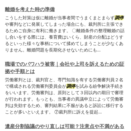
離婚を考えた時の準備
こうした対策は仮に離婚が当事者間でうまくまとまらず
調停
や審判などに発展してしまった場合にも、裁判所に主張でき
るためご自身に有利に働きます。 〇離婚条件の整理離婚の話
し合いをする際には、養育費はいくら、財産の分配はどうす
るといった様々な事柄について揉めてしまうことが少なくあ
りません。離婚問題を長期化させないためにも...
職場でのパワハラ被害｜会社や上司を訴えるための証
拠や手順とは
労働審判とは、裁判官と、専門知識を有する労働審判員２名
で構成される労働審判委員会が
調停
を試みる紛争解決手続き
をいいます。労働審判は、原則として３回以内の期日で審理
が行われます。もっとも、当事者の異議申立によって労働審
判は失効するため、審判結果に不服があると訴訟に移行する
ことが多いといえます。 ⑦裁判所に訴えを提起...
遺産分割協議のやり直しは可能？注意点や不満がある