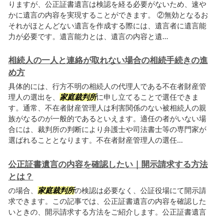
りますが、公正証書遺言は検認を経る必要がないため、速や
かに遺言の内容を実現することができます。 ②無効となるお
それがほとんどない遺言を作成する際には、遺言者に遺言能
力が必要です。遺言能力とは、遺言の内容と遺...
相続人の一人と連絡が取れない場合の相続手続きの進
め方
具体的には、行方不明の相続人の代理人である不在者財産管
理人の選出を、
家庭裁判所
に申し立てることで選任できま
す。通常、不在者財産管理人は利害関係のない被相続人の親
族がなるのが一般的であるといえます。適任の者がいない場
合には、裁判所の判断により弁護士や司法書士等の専門家が
選ばれることとなります。不在者財産管理人の選任...
公正証書遺言の内容を確認したい｜開示請求する方法
とは？
の場合、
家庭裁判所
の検認は必要なく、公証役場にて開示請
求できます。この記事では、公正証書遺言の内容を確認した
いときの、開示請求する方法をご紹介します。公正証書遺言