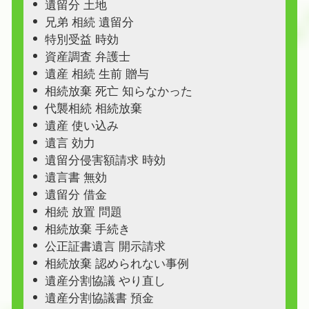
遺留分 土地
兄弟 相続 遺留分
特別受益 時効
資産調査 弁護士
遺産 相続 生前 贈与
相続放棄 死亡 知らなかった
代襲相続 相続放棄
遺産 使い込み
遺言 効力
遺留分侵害額請求 時効
遺言書 無効
遺留分 借金
相続 放置 問題
相続放棄 手続き
公正証書遺言 開示請求
相続放棄 認められない事例
遺産分割協議 やり直し
遺産分割協議書 預金