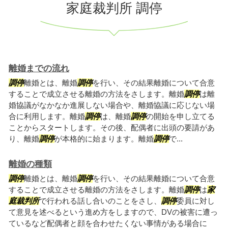
家庭裁判所 調停
離婚までの流れ
調停
離婚とは、離婚
調停
を行い、その結果離婚について合意
することで成立させる離婚の方法をさします。離婚
調停
は離
婚協議がなかなか進展しない場合や、離婚協議に応じない場
合に利用します。離婚
調停
は、離婚
調停
の開始を申し立てる
ことからスタートします。その後、配偶者に出頭の要請があ
り、離婚
調停
が本格的に始まります。離婚
調停
で...
離婚の種類
調停
離婚とは、離婚
調停
を行い、その結果離婚について合意
することで成立させる離婚の方法をさします。離婚
調停
は
家
庭裁判所
で行われる話し合いのことをさし、
調停
委員に対し
て意見を述べるという進め方をしますので、DVの被害に遭っ
ているなど配偶者と顔を合わせたくない事情がある場合に