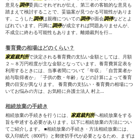
意見を
調停
委員にそれぞれが伝え、第三者の客観的な意見も
踏まえて検討することで、妥協案が見つかる可能性がありま
す。こうした
調停
は親権についての
調停
や面会
調停
などとよ
ばれています。円満に
調停
が成立すれば問題ありませんが、
不成立に終わる可能性もあります。離婚裁判を行...
養育費の相場はどのくらい？
家庭裁判所
で決定される養育費の支払い金額としては、月額
２～８万円程度が主な金額となっています。養育費算定表を
利用するときには、当事者間について「年収」「自営業者か
給与取得者か」「子供の数・年齢」などの計算によって養育
費の目安が異なります。 養育費の支払い・養育費の相場につ
いてお悩みの方は、お気軽に弁護士法人 村上...
相続放棄の手続き
相続放棄の手続きを行うには、
家庭裁判所
へ相続放棄をする
旨を申述する必要があります。以下に相続放棄の方法につい
てご紹介します。 ■相続放棄の手続き・方法相続放棄には、
収入印紙代（800円）と郵便切手代が必要となるため、まずは