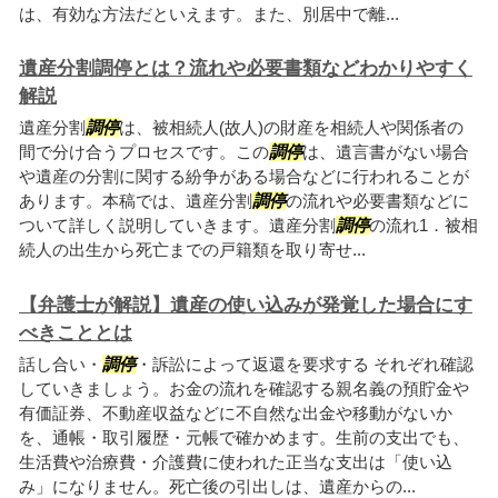
は、有効な方法だといえます。また、別居中で離...
遺産分割調停とは？流れや必要書類などわかりやすく
解説
遺産分割
調停
は、被相続人(故人)の財産を相続人や関係者の
間で分け合うプロセスです。この
調停
は、遺言書がない場合
や遺産の分割に関する紛争がある場合などに行われることが
あります。本稿では、遺産分割
調停
の流れや必要書類などに
ついて詳しく説明していきます。遺産分割
調停
の流れ1．被相
続人の出生から死亡までの戸籍類を取り寄せ...
【弁護士が解説】遺産の使い込みが発覚した場合にす
べきこととは
話し合い・
調停
・訴訟によって返還を要求する それぞれ確認
していきましょう。お金の流れを確認する親名義の預貯金や
有価証券、不動産収益などに不自然な出金や移動がないか
を、通帳・取引履歴・元帳で確かめます。生前の支出でも、
生活費や治療費・介護費に使われた正当な支出は「使い込
み」になりません。死亡後の引出しは、遺産からの...