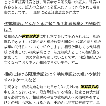
とは公正証書遺言とは、遺言者が公証役場の公証人に遺言の
内容を伝え、証人の立会いで公証人によって作成される遺言
書のことです。 一般的に公正証書遺言を作成す...
代襲相続はどんなときに起こる？相続放棄との関係性
は？
被相続人が
家庭裁判所
に申し立てをして認められれば、相続
廃除できます。代襲相続と相続放棄の関係性 代襲相続と相続
放棄の関係性についてご紹介します。相続放棄しても代襲相
続は発生しない相続放棄とは、法定相続人としての相続権を
放棄して、一切の財産を相続しないことです。 法定相続人が
亡くなっており本人が相続できない場合、本...
相続における限定承認とは？単純承認との違いや検討
すべきケースなど
手続きは、相続開始を知った日から3ヶ月以内に
家庭裁判所
に
申し立てを行います。限定承認をする場合、財産と負債の評
価が必要であり、相続税の申告や被相続人への債権を有する
ひとの対応も求められるため、手続きは非常に複雑です。単