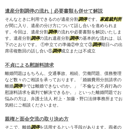
遺産分割調停の流れ｜必要書類も併せて解説
そんなときに利用できるのが遺産分割
調停
です。
家庭裁判所
が間に入り、遺産の分け方について話し合いを進められま
す。今回は、遺産分割
調停
の流れや必要書類を解説いたしま
す。遺産分割
調停
の流れ遺産分割
調停
の基本的な流れは、以
下のとおりです。 ①申立ての準備②申立て③
調停
期日への出
席④複数回の話し合い⑤
調停
成立または不成立
不貞による慰謝料請求
離婚問題はもちろん、交通事故、相続、労働問題、債務整理
など数々のご相談を承っております。「婚姻費用分担請求の
離婚
調停
中では離婚できないのか。」「不倫など不貞行為の
慰謝料請求を裁判で解決できるか。」といった離婚問題でお
悩みの方は、弁護士法人 村上・加藤・野口法律事務所までお
気軽にご相談くださいませ。
親権と面会交流の取り決め方
そこで、離婚
調停
を活用するという手段があります。両者の