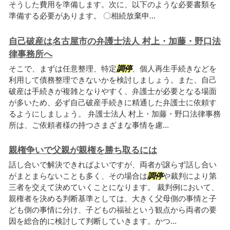
そうした費用を準備します。次に、以下のような必要書類を
準備する必要があります。 〇相続放棄申...
自己破産は名古屋市の弁護士法人 村上・加藤・野口法
律事務所へ
そこで、まずは任意整理、特定
調停
、個人再生手続きなどを
利用して債務整理できないかを検討しましょう。また、自己
破産は手続きが複雑となりやすく、弁護士が必要となる場面
が多いため、必ず自己破産手続きに精通した弁護士に依頼す
るようにしましょう。 弁護士法人 村上・加藤・野口法律事務
所は、ご依頼者様の持つさまざまな事情を慮...
親権争いで父親が親権を勝ち取るには
話し合いで解決できればよいですが、両者が譲らず話し合い
がまとまらないことも多く、その場合は
調停
や裁判により第
三者を交えて決めていくことになります。 裁判例において、
親権者を決める判断基準としては、大きく父母側の事情と子
ども側の事情に分け、子どもの福祉という観点から両者の要
因を総合的に検討して判断していきます。かつ...