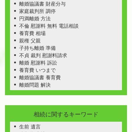
離婚協議書 財産分与
家庭裁判所 調停
円満離婚 方法
不倫 慰謝料 無料 電話相談
養育費 相場
親権 父親
子持ち離婚 準備
不貞 裁判 慰謝料請求
離婚 慰謝料 訴訟
養育費 いつまで
離婚協議書 養育費
離婚問題 解決
相続に関するキーワード
生前 遺言