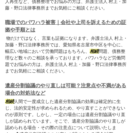
人再生など、債務整理でお悩みの方は、弁護士法人 村上・加
藤・野口法律事務所までお気軽にご相談ください。
職場でのパワハラ被害｜会社や上司を訴えるための証
拠や手順とは
物だけではなく、言葉も証拠になります。弁護士法人 村上・
加藤・野口法律事務所では、愛知県名古屋市中区を中心に、
幅広い地域において労働問題はもちろん、
相続
問題、債務整
理など数々のご相談を承っております。パワハラなど労働問
題でお悩みの方は、弁護士法人 村上・加藤・野口法律事務所
までお気軽にご相談ください。
遺産分割協議のやり直しは可能？注意点や不満がある
場合の対処法など
相続
人間で一度成立した遺産分割協議の効果は確定的に生
じ、法的安定性が求められるため、やり直すことができない
のが原則です。しかし、一定の場合には遺産分割協議やり直
しが認められています。そこで、遺産分割協議のやり直しが
認められる場合・その際の注意点について説明いたしま