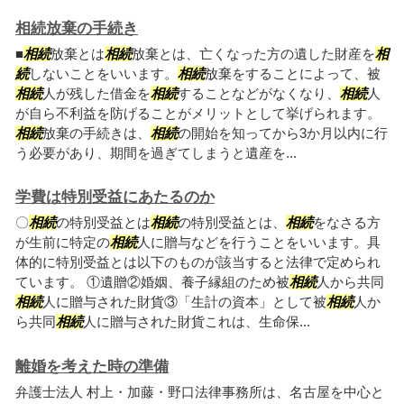
相続放棄の手続き
■
相続
放棄とは
相続
放棄とは、亡くなった方の遺した財産を
相
続
しないことをいいます。
相続
放棄をすることによって、被
相続
人が残した借金を
相続
することなどがなくなり、
相続
人
が自ら不利益を防げることがメリットとして挙げられます。
相続
放棄の手続きは、
相続
の開始を知ってから3か月以内に行
う必要があり、期間を過ぎてしまうと遺産を...
学費は特別受益にあたるのか
〇
相続
の特別受益とは
相続
の特別受益とは、
相続
をなさる方
が生前に特定の
相続
人に贈与などを行うことをいいます。具
体的に特別受益とは以下のものが該当すると法律で定められ
ています。 ①遺贈②婚姻、養子縁組のため被
相続
人から共同
相続
人に贈与された財貨③「生計の資本」として被
相続
人か
ら共同
相続
人に贈与された財貨これは、生命保...
離婚を考えた時の準備
弁護士法人 村上・加藤・野口法律事務所は、名古屋を中心と