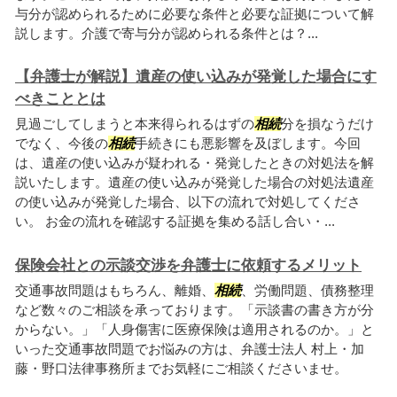
与分が認められるために必要な条件と必要な証拠について解
説します。介護で寄与分が認められる条件とは？...
【弁護士が解説】遺産の使い込みが発覚した場合にす
べきこととは
見過ごしてしまうと本来得られるはずの
相続
分を損なうだけ
でなく、今後の
相続
手続きにも悪影響を及ぼします。今回
は、遺産の使い込みが疑われる・発覚したときの対処法を解
説いたします。遺産の使い込みが発覚した場合の対処法遺産
の使い込みが発覚した場合、以下の流れで対処してくださ
い。 お金の流れを確認する証拠を集める話し合い・...
保険会社との示談交渉を弁護士に依頼するメリット
交通事故問題はもちろん、離婚、
相続
、労働問題、債務整理
など数々のご相談を承っております。「示談書の書き方が分
からない。」「人身傷害に医療保険は適用されるのか。」と
いった交通事故問題でお悩みの方は、弁護士法人 村上・加
藤・野口法律事務所までお気軽にご相談くださいませ。