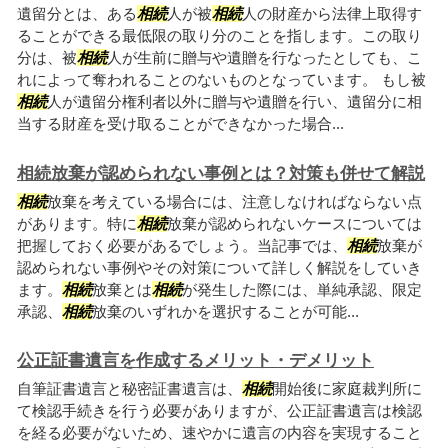
遺留分とは、ある
相続
人が被
相続
人の財産から法律上取得す
ることができる最低限の取り分のことを指します。この取り
分は、被
相続
人が生前に贈与や遺贈を行なったとしても、こ
れによって奪われることのないものとなっています。 もし被
相続
人が遺留分権利者以外に贈与や遺贈を行い、遺留分に相
当する財産を受け取ることができなかった場合...
相続放棄が認められない事例とは？対策も併せて解説
相続
放棄を考えている場合には、注意しなければならない点
があります。特に
相続
放棄が認められないケースについては
把握しておく必要があるでしょう。当記事では、
相続
放棄が
認められない事例やその対策について詳しく解説をしていき
ます。
相続
放棄とは
相続
が発生した際には、単純承認、限定
承認、
相続
放棄のいずれかを選択することが可能...
公正証書遺言を作成するメリット・デメリット
自筆証書遺言と秘密証書遺言は、
相続
開始後に家庭裁判所に
て検認手続きを行う必要がありますが、公正証書遺言は検認
を経る必要がないため、速やかに遺言の内容を実現すること