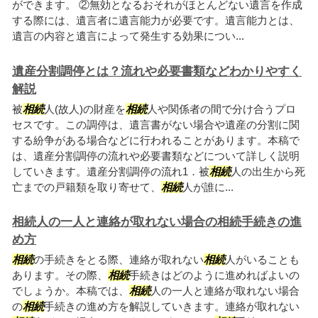
ができます。 ②無効となるおそれがほとんどない遺言を作成
する際には、遺言者に遺言能力が必要です。遺言能力とは、
遺言の内容と遺言によって発生する効果につい...
遺産分割調停とは？流れや必要書類などわかりやすく
解説
被
相続
人(故人)の財産を
相続
人や関係者の間で分け合うプロ
セスです。この調停は、遺言書がない場合や遺産の分割に関
する紛争がある場合などに行われることがあります。本稿で
は、遺産分割調停の流れや必要書類などについて詳しく説明
していきます。遺産分割調停の流れ1．被
相続
人の出生から死
亡までの戸籍類を取り寄せて、
相続
人が誰に...
相続人の一人と連絡が取れない場合の相続手続きの進
め方
相続
の手続きをとる際、連絡が取れない
相続
人がいることも
あります。その際、
相続
手続きはどのように進めればよいの
でしょうか。本稿では、
相続
人の一人と連絡が取れない場合
の
相続
手続きの進め方を解説していきます。連絡が取れない