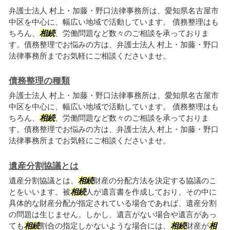
弁護士法人 村上・加藤・野口法律事務所は、愛知県名古屋市
中区を中心に、幅広い地域で活動しています。 債務整理はも
ちろん、
相続
、労働問題など数々のご相談を承っておりま
す。債務整理でお悩みの方は、弁護士法人 村上・加藤・野口
法律事務所までお気軽にご相談くださいませ。
債務整理の種類
弁護士法人 村上・加藤・野口法律事務所は、愛知県名古屋市
中区を中心に、幅広い地域で活動しています。 債務整理はも
ちろん、
相続
、労働問題など数々のご相談を承っておりま
す。債務整理でお悩みの方は、弁護士法人 村上・加藤・野口
法律事務所までお気軽にご相談くださいませ。
遺産分割協議とは
遺産分割協議とは、
相続
財産の分配方法を決定する協議のこ
とをいいます。被
相続
人が遺言書を作成しており、その中に
具体的な財産分配が指定されている場合であれば、遺産分割
の問題は生じません。しかし、遺言がない場合や遺言があっ
ても
相続
割合の指定しかないような場合には、
相続
財産が
相