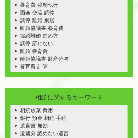
養育費 強制執行
面会 交流 調停
調停 離婚 別居
離婚協議書 養育費
協議離婚 進め方
調停 応じない
離婚 養育費
離婚協議書 財産分与
養育費 計算
相続に関するキーワード
相続放棄 費用
銀行 預金 相続 手続
遺言書 無効
遺留分 認めない遺言