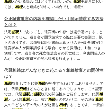
相続
人がいる場合にはどうすればいいのか
相続
手続きにおい
ては、
相続
人と連絡が取れない場合でも、遺産の...
公正証書遺言の内容を確認したい｜開示請求する方法
とは？
法定
相続
人であっても、遺言者の生存中は開示請求すること
ができません。遺言者が開示請求する際に必要な書類は、以
下の通りです。印鑑登録証明書顔写真入りの身分証明書実印
遺言者本人が開示請求する場合にかかる費用は、1通につき
300円です。遺言者の死亡後遺言者の死亡後は、利害関係人の
みが、公正証書遺言の開示請求を行えます。...
代襲相続はどんなときに起こる？相続放棄との関係性
は？
相続
放棄 しても代襲
相続
が発生するわけではありません。で
は、代襲
相続
はどんなときに起こるのでしょうか。この記事
では、代襲
相続
と
相続
放棄の関係性をご紹介します。代襲
相
続
とは代襲
相続
とは、法定
相続
人の代わりに、その法定
相続
人の子どもや下の代の人が財産を
相続
することです。 一般的