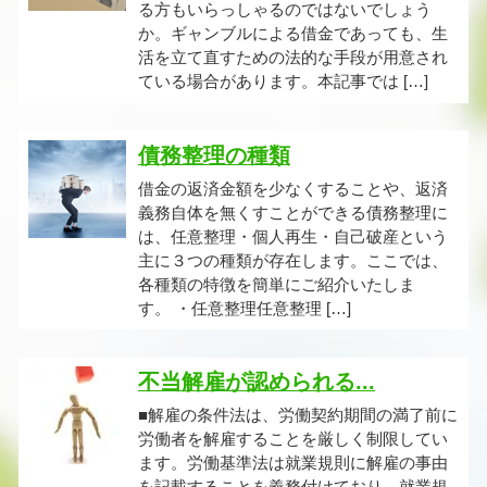
る方もいらっしゃるのではないでしょう
か。ギャンブルによる借金であっても、生
活を立て直すための法的な手段が用意され
ている場合があります。本記事では […]
債務整理の種類
借金の返済金額を少なくすることや、返済
義務自体を無くすことができる債務整理に
は、任意整理・個人再生・自己破産という
主に３つの種類が存在します。ここでは、
各種類の特徴を簡単にご紹介いたしま
す。 ・任意整理任意整理 […]
不当解雇が認められる...
■解雇の条件法は、労働契約期間の満了前に
労働者を解雇することを厳しく制限してい
ます。労働基準法は就業規則に解雇の事由
を記載することを義務付けており、就業規