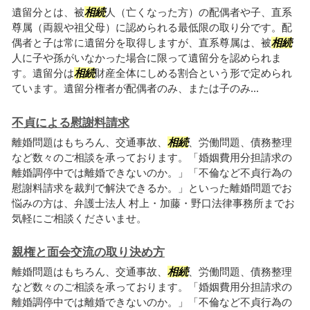
遺留分とは、被
相続
人（亡くなった方）の配偶者や子、直系
尊属（両親や祖父母）に認められる最低限の取り分です。配
偶者と子は常に遺留分を取得しますが、直系尊属は、被
相続
人に子や孫がいなかった場合に限って遺留分を認められま
す。遺留分は
相続
財産全体にしめる割合という形で定められ
ています。遺留分権者が配偶者のみ、または子のみ...
不貞による慰謝料請求
離婚問題はもちろん、交通事故、
相続
、労働問題、債務整理
など数々のご相談を承っております。「婚姻費用分担請求の
離婚調停中では離婚できないのか。」「不倫など不貞行為の
慰謝料請求を裁判で解決できるか。」といった離婚問題でお
悩みの方は、弁護士法人 村上・加藤・野口法律事務所までお
気軽にご相談くださいませ。
親権と面会交流の取り決め方
離婚問題はもちろん、交通事故、
相続
、労働問題、債務整理
など数々のご相談を承っております。「婚姻費用分担請求の
離婚調停中では離婚できないのか。」「不倫など不貞行為の