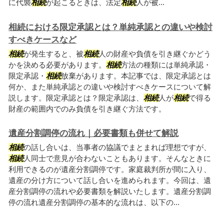
に代襲
相続
が起こるときは、法定
相続
人が被...
相続における限定承認とは？単純承認との違いや検討
すべきケースなど
相続
が発生すると、被
相続
人の財産や負債を引き継ぐかどう
かを決める必要があります。
相続
方法の種類には単純承認・
限定承認・
相続
放棄があります。本記事では、限定承認とは
何か、また単純承認との違いや検討すべきケースについて解
説します。限定承認とは？限定承認は、
相続
人が
相続
で得る
財産の範囲内でのみ負債を引き継ぐ方法です。
遺産分割調停の流れ｜必要書類も併せて解説
相続
の話し合いは、当事者の協議でまとまれば理想ですが、
相続
人同士で意見が合わないこともあります。そんなときに
利用できるのが遺産分割調停です。家庭裁判所が間に入り、
遺産の分け方について話し合いを進められます。今回は、遺
産分割調停の流れや必要書類を解説いたします。遺産分割調
停の流れ遺産分割調停の基本的な流れは、以下の...