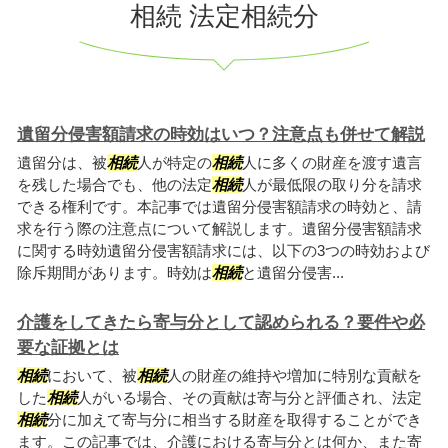
相続 法定相続分
遺留分侵害額請求の時効はいつ？注意点も併せて解説
遺留分は、被
相続
人が特定の
相続
人に多くの財産を渡す遺言
を残した場合でも、他の法定
相続
人が最低限の取り分を請求
できる権利です。本記事では遺留分侵害額請求の時効と、請
求を行う際の注意点について解説します。遺留分侵害額請求
に関する時効遺留分侵害額請求には、以下の3つの時効および
除斥期間があります。時効は
相続
と遺留分侵害...
介護をしてきたら寄与分として認められる？要件や必
要な証拠とは
相続
において、被
相続
人の財産の維持や増加に特別な貢献を
した
相続
人がいる場合、その貢献は寄与分と評価され、法定
相続
分に加えて寄与分に相当する財産を取得することができ
ます。この記事では、介護における寄与分とは何か、また寄