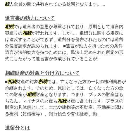
続
人全員の間で共有されている状態となります。...
遺言書の効力について
相続
では遺言者の意思が尊重されており、原則として遺言内
容通りの
相続
が行われます。しかし、遺留分に関する規定に
は違反することができず、遺留分を侵害されたものには遺留
分侵害請求が認められます。 ■遺言が効力を持つための条件
遺言が法的効力を持つためには、民法上定められた所定の形
式にしたがって遺言書が作成されていることが...
相続財産の対象と分け方について
■
相続
財産の対象
相続
では、亡くなった方の一切の権利義務が
承継されます。そのため、原則としては、亡くなった方の全
ての財産が
相続
財産となります。つまり、プラスの財産はも
ちろん、マイナスの財産も
相続
財産に含まれます。プラスの
財産の具体例として、土地や建物等の不動産、不動産に関わ
る権利（賃借権等）、銀行預金や有価証券、動...
遺留分とは