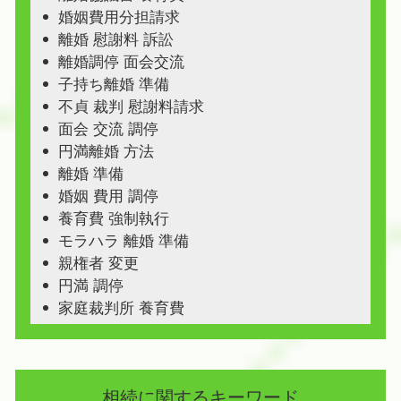
婚姻費用分担請求
離婚 慰謝料 訴訟
離婚調停 面会交流
子持ち離婚 準備
不貞 裁判 慰謝料請求
面会 交流 調停
円満離婚 方法
離婚 準備
婚姻 費用 調停
養育費 強制執行
モラハラ 離婚 準備
親権者 変更
円満 調停
家庭裁判所 養育費
相続に関するキーワード