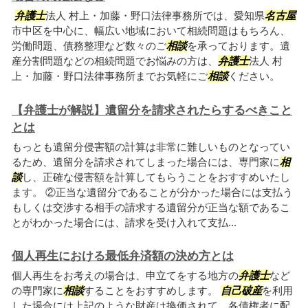
弁護士
法人 村上・加藤・野口法律事務所では、愛知県
名古屋
市中区を中心に、幅広い地域において相続問題はもちろん、
労働問題、債務整理など数々のご
相談
を承っております。遺
産分割問題などの相続問題でお悩みの方は、
弁護士
法人 村
上・加藤・野口法律事務所までお気軽にご
相談
ください。
【弁護士が解説】遺留分を請求されたらするべきこと
とは
もっとも遺留分侵害額の計算は非常に難しいものとなってい
るため、遺留分を請求されてしまった場合には、専門家に
相
談
し、正確な侵害額を計算してもらうことをおすすめいたし
ます。 ②正当な遺留分であることが分かった場合には支払う
もしくは交渉する相手の請求する遺留分が正当な額であるこ
とがわかった場合には、請求を受け入れて支払...
個人再生における最低弁済額の決め方とは
個人再生をお考えの場合は、申立てをする地方の
弁護士
など
の専門家に
相談
することをおすすめします。
自己破産
を利用
した場合には上記のような財産は換価されて、各債権者に配