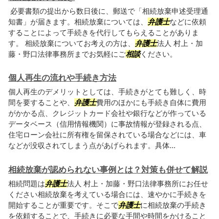
必要書類の提出から数日後に、郵送で「相続放棄申述受理通
知書」が届きます。相続放棄については、
弁護士
などに依頼
することによって手続きを代行してもらえることがありま
す。 相続放棄についてお考えの方は、
弁護士
法人 村上・加
藤・野口法律事務所までお気軽にご
相談
ください。
個人再生の流れや手続き方法
個人再生のデメリットとしては、手続きがとても難しく、時
間を要することや、
弁護士
費用のほかにも手続き自体に費用
がかかる点、クレジットカード会社や銀行などが作っている
データベース（信用情報機関）に事故情報が登録される点、
住宅ローン会社に所有権を留保されている場合などには、車
などが没収されてしまう点があげられます。具体...
相続放棄が認められない事例とは？対策も併せて解説
相続問題は
弁護士
法人 村上・加藤・野口法律事務所にお任せ
ください相続放棄を考えている場合には、速やかに手続きを
開始することが重要です。そこで
弁護士
に相続放棄の手続き
を依頼することで、手続きに必要な手間や時間をかけること