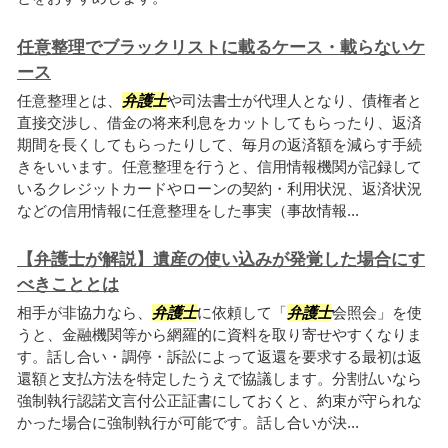
任意整理でブラックリストに載るケース・載らないケ
ース
任意整理とは、
弁護士
や司法書士が代理人となり、債権者と
直接交渉し、借金の将来利息をカットしてもらったり、返済
期間を長くしてもらったりして、毎月の返済額を減らす手続
きをいいます。任意整理を行うと、信用情報機関が記録して
いるクレジットカードやローンの契約・利用状況、返済状況
などの信用情報に任意整理をした事実（事故情報...
【弁護士が解説】遺産の使い込みが発覚した場合にす
べきこととは
相手が非協力なら、
弁護士
に依頼して「
弁護士
会照会」を使
うと、金融機関等から網羅的に資料を取り寄せやすくなりま
す。話し合い・調停・訴訟によって返還を要求する最初は返
還額と支払方法を特定したうえで協議します。分割払いなら
強制執行認諾文言付公正証書にしておくと、約束が守られな
かった場合に強制執行が可能です。話し合いが決...