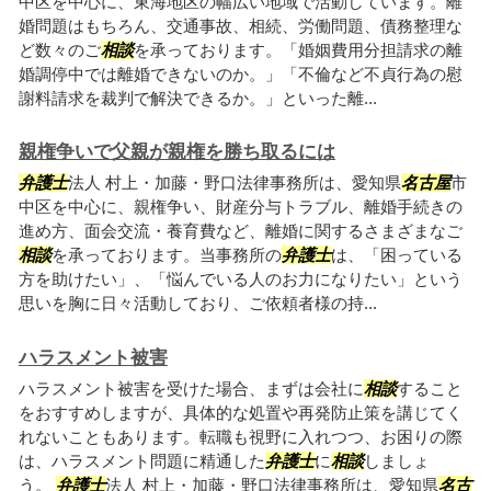
中区を中心に、東海地区の幅広い地域で活動しています。離
婚問題はもちろん、交通事故、相続、労働問題、債務整理な
ど数々のご
相談
を承っております。「婚姻費用分担請求の離
婚調停中では離婚できないのか。」「不倫など不貞行為の慰
謝料請求を裁判で解決できるか。」といった離...
親権争いで父親が親権を勝ち取るには
弁護士
法人 村上・加藤・野口法律事務所は、愛知県
名古屋
市
中区を中心に、親権争い、財産分与トラブル、離婚手続きの
進め方、面会交流・養育費など、離婚に関するさまざまなご
相談
を承っております。当事務所の
弁護士
は、「困っている
方を助けたい」、「悩んでいる人のお力になりたい」という
思いを胸に日々活動しており、ご依頼者様の持...
ハラスメント被害
ハラスメント被害を受けた場合、まずは会社に
相談
すること
をおすすめしますが、具体的な処置や再発防止策を講じてく
れないこともあります。転職も視野に入れつつ、お困りの際
は、ハラスメント問題に精通した
弁護士
に
相談
しましょ
う。
弁護士
法人 村上・加藤・野口法律事務所は、愛知県
名古