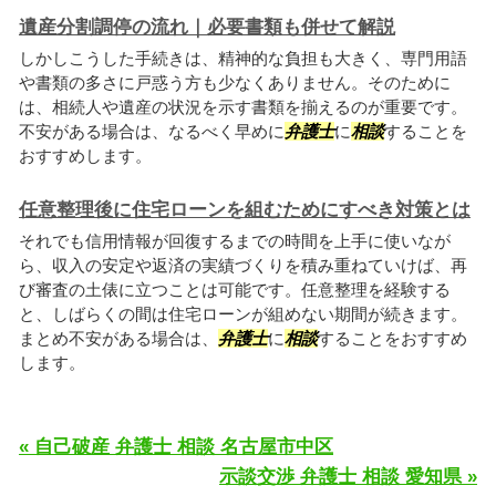
遺産分割調停の流れ｜必要書類も併せて解説
しかしこうした手続きは、精神的な負担も大きく、専門用語
や書類の多さに戸惑う方も少なくありません。そのために
は、相続人や遺産の状況を示す書類を揃えるのが重要です。
不安がある場合は、なるべく早めに
弁護士
に
相談
することを
おすすめします。
任意整理後に住宅ローンを組むためにすべき対策とは
それでも信用情報が回復するまでの時間を上手に使いなが
ら、収入の安定や返済の実績づくりを積み重ねていけば、再
び審査の土俵に立つことは可能です。任意整理を経験する
と、しばらくの間は住宅ローンが組めない期間が続きます。
まとめ不安がある場合は、
弁護士
に
相談
することをおすすめ
します。
« 自己破産 弁護士 相談 名古屋市中区
示談交渉 弁護士 相談 愛知県 »