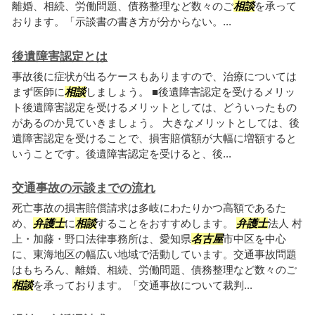
離婚、相続、労働問題、債務整理など数々のご
相談
を承って
おります。「示談書の書き方が分からない。...
後遺障害認定とは
事故後に症状が出るケースもありますので、治療については
まず医師に
相談
しましょう。 ■後遺障害認定を受けるメリッ
ト後遺障害認定を受けるメリットとしては、どういったもの
があるのか見ていきましょう。 大きなメリットとしては、後
遺障害認定を受けることで、損害賠償額が大幅に増額すると
いうことです。後遺障害認定を受けると、後...
交通事故の示談までの流れ
死亡事故の損害賠償請求は多岐にわたりかつ高額であるた
め、
弁護士
に
相談
することをおすすめします。
弁護士
法人 村
上・加藤・野口法律事務所は、愛知県
名古屋
市中区を中心
に、東海地区の幅広い地域で活動しています。交通事故問題
はもちろん、離婚、相続、労働問題、債務整理など数々のご
相談
を承っております。「交通事故について裁判...