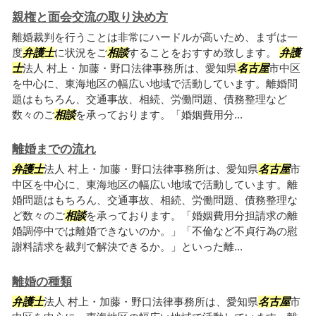
親権と面会交流の取り決め方
離婚裁判を行うことは非常にハードルが高いため、まずは一
度
弁護士
に状況をご
相談
することをおすすめ致します。
弁護
士
法人 村上・加藤・野口法律事務所は、愛知県
名古屋
市中区
を中心に、東海地区の幅広い地域で活動しています。離婚問
題はもちろん、交通事故、相続、労働問題、債務整理など
数々のご
相談
を承っております。「婚姻費用分...
離婚までの流れ
弁護士
法人 村上・加藤・野口法律事務所は、愛知県
名古屋
市
中区を中心に、東海地区の幅広い地域で活動しています。離
婚問題はもちろん、交通事故、相続、労働問題、債務整理な
ど数々のご
相談
を承っております。「婚姻費用分担請求の離
婚調停中では離婚できないのか。」「不倫など不貞行為の慰
謝料請求を裁判で解決できるか。」といった離...
離婚の種類
弁護士
法人 村上・加藤・野口法律事務所は、愛知県
名古屋
市