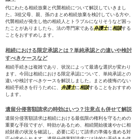
代にわたる相続放棄と代襲相続について解説していきまし
た。3祖父母、親、孫のまとめ相続放棄を検討している方や、
代襲相続が発生し他の相続人とトラブルになりそうなど困っ
たことがありましたら、法の専門家である
弁護士
に
相談
する
ことをおすすめします。
相続における限定承認とは？単純承認との違いや検討
すべきケースなど
相続手続きは複雑であり、状況によって最適な選択が変わり
ます。今回は相続における限定承認について、単純承認との
違いや検討すべきケースを解説しました。まとめ後悔のない
相続手続きを行うために、
弁護士
に
相談
することをおすすめ
します。
遺留分侵害額請求の時効はいつ？注意点も併せて解説
遺留分侵害額請求は相続における最低限の権利を守るための
重要な手段ですが、時効があるため、相続開始後速やかに相
続財産の状況を確認し、必要に応じて請求の準備を進める対
応が求められます。遺留分侵害額請求には法的な手続きを伴