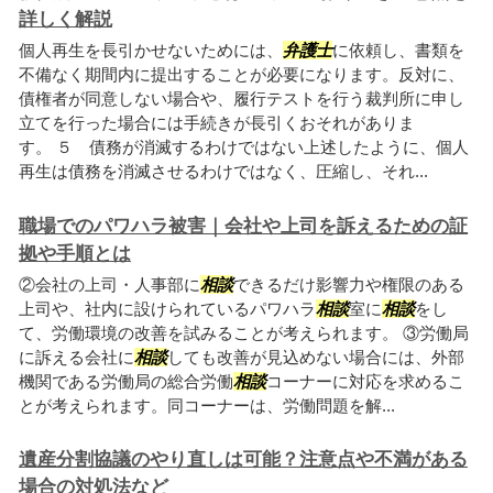
詳しく解説
個人再生を長引かせないためには、
弁護士
に依頼し、書類を
不備なく期間内に提出することが必要になります。反対に、
債権者が同意しない場合や、履行テストを行う裁判所に申し
立てを行った場合には手続きが長引くおそれがありま
す。 ５ 債務が消滅するわけではない上述したように、個人
再生は債務を消滅させるわけではなく、圧縮し、それ...
職場でのパワハラ被害｜会社や上司を訴えるための証
拠や手順とは
②会社の上司・人事部に
相談
できるだけ影響力や権限のある
上司や、社内に設けられているパワハラ
相談
室に
相談
をし
て、労働環境の改善を試みることが考えられます。 ③労働局
に訴える会社に
相談
しても改善が見込めない場合には、外部
機関である労働局の総合労働
相談
コーナーに対応を求めるこ
とが考えられます。同コーナーは、労働問題を解...
遺産分割協議のやり直しは可能？注意点や不満がある
場合の対処法など