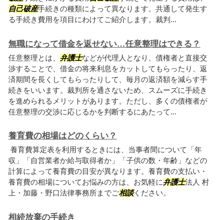
自己破産
手続きの種類によって異なります。共通して発生す
る手続き費用を項目にわけてご紹介します。裁判...
無職になって借金を返せない…任意整理はできる？
任意整理とは、
弁護士
などが代理人となり、債権者と直接交
渉することで、借金の将来利息をカットしてもらったり、返
済期間を長くしてもらったりして、毎月の返済額を減らす手
続きをいいます。裁判所を通さないため、スムーズに手続き
を進められるメリットがあります。ただし、多くの債権者が
任意整理の交渉に応じるかを判断するにあたって...
養育費の相場はどのくらい？
養育費算定表を利用するときには、当事者間について「年
収」「自営業者か給与取得者か」「子供の数・年齢」などの
計算によって養育費の目安が異なります。養育費の支払い・
養育費の相場についてお悩みの方は、お気軽に
弁護士
法人 村
上・加藤・野口法律事務所までご
相談
ください。
相続放棄の手続き