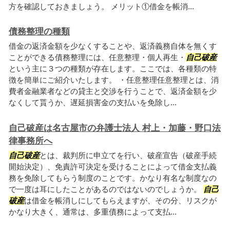
方を確認しておきましょう。 メリット①借金を帳消...
債務整理の種類
借金の返済金額を少なくすることや、返済義務自体を無くす
ことができる債務整理には、任意整理・個人再生・
自己破産
という主に３つの種類が存在します。ここでは、各種類の特
徴を簡単にご紹介いたします。 ・任意整理任意整理とは、消
費者金融業者などの貸主と交渉を行うことで、返済金額を少
なくして貰うか、遅延損害金の支払いを免除し...
自己破産は名古屋市の弁護士法人 村上・加藤・野口法
律事務所へ
自己破産
とは、裁判所に申立てを行い、破産宣告（破産手続
開始決定）、免責許可決定を受けることによって借金支払義
務を免除してもらう制度のことです。かなり有名な制度なの
で一度は耳にしたことがあるのではないのでしょうか。
自己
破産
は借金を帳消しにしてもらえますが、その分、リスクが
かなり大きく、通常は、多重債務によって支払...