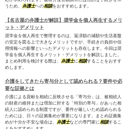
うため、
弁護士
への
相談
をおすすめします。
【名古屋の弁護士が解説】奨学金を個人再生するメリ
ット・デメリット
奨学金を個人再生で整理するのは、返済額の減額や生活基盤
の安定を図る上で大きなメリットですが、手続きの負担や信
用情報への影響といったデメリットも存在します。今回は奨
学金を個人再生するメリット・デメリットを解説しました。
まとめ利用を検討する際は、
弁護士
に
相談
することをおすす
めします。
介護をしてきたら寄与分として認められる？要件や必
要な証拠とは
介護による貢献を相続に反映させる「寄与分」は、被相続人
の財産の維持または増加に対する「特別の寄与」があった相
続人に認められる制度ですが、要件が厳しいため認められる
ためには、日々の証拠集めが重要になります。まとめ証拠集
めが十分か不安な場合は、
弁護士
などの専門家に
相談
するこ
とをおすすめします。