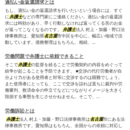
過払い金返還請求とは
もし、過払い金の返還請求を行いたいという場合には、すぐ
に
弁護士
などの専門家にご連絡ください。過払い金の返還請
求には時効があり、早く行動しなければ返ってくる筈のお金
が返ってこなくなるのです。
弁護士
法人 村上・加藤・野口法
律事務所は、愛知県
名古屋
市中区を中心に、幅広い地域で活
動しています。債務整理はもちろん、相続、...
労働問題で弁護士に依頼できること
そこで
弁護士
の監督を経ることで労働契約の内容をめぐって
紛争が起こることを予防できます。 ■交渉の代行労働者が自
分より力がある使用者と対等に交渉するのは困難でしょう。
また使用者にとっても、ここで交渉を誤れば直ちに裁判や労
働審判、救済命令の申立てなどにつながりイメージを大きく
毀損する事態を生じさせかねません。そこで、...
労働訴訟とは
弁護士
法人 村上・加藤・野口法律事務所は
名古屋
市にある法
律事務所です。愛知県はもちろん、全国からの依頼に対応し