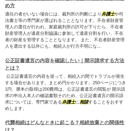
め方
適任の者がいない場合には、裁判所の判断により
弁護士
や司
法書士等の専門家が選ばれることとなります。不在者財産管
理人の選任が行われ、家庭裁判所の許可が下りたら、不在者
財産管理人が遺産分割協議に参加して遺産分割を行い、不在
者の財産を管理することとなります。 また、不在者財産管理
人を選出する以外にも、相続人が行方不明にな...
公正証書遺言の内容を確認したい｜開示請求する方法
とは？
公正証書遺言の内容を巡って、相続人の間でトラブルが発生
する場合があります。まとめ円かかります。250ページにつき
1円、謄本の取得は200費用は、公正証書遺言の閲覧が 開示請
求の申出人本人の確認書類そのため、公正証書遺言の開示請
求については、専門家である
弁護士
に
相談
することをおすす
めします。
代襲相続はどんなときに起こる？相続放棄との関係性
は？