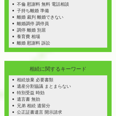
不倫 慰謝料 無料 電話相談
子持ち離婚 準備
離婚 裁判 離婚できない
離婚調停 調停員
調停 離婚 別居
養育費 相場
離婚 慰謝料 訴訟
相続に関するキーワード
相続放棄 必要書類
遺産分割協議 まとまらない
特別受益 時効
遺言書 無効
兄弟 相続 遺留分
公正証書遺言 開示請求