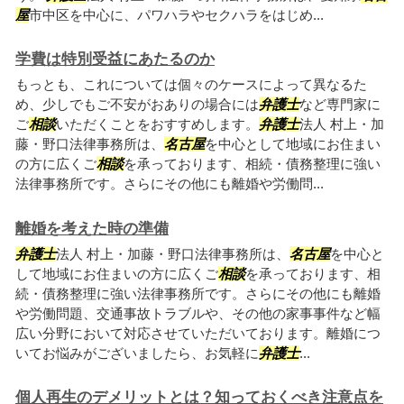
屋
市中区を中心に、パワハラやセクハラをはじめ...
学費は特別受益にあたるのか
もっとも、これについては個々のケースによって異なるた
め、少しでもご不安がおありの場合には
弁護士
など専門家に
ご
相談
いただくことをおすすめします。
弁護士
法人 村上・加
藤・野口法律事務所は、
名古屋
を中心として地域にお住まい
の方に広くご
相談
を承っております、相続・債務整理に強い
法律事務所です。さらにその他にも離婚や労働問...
離婚を考えた時の準備
弁護士
法人 村上・加藤・野口法律事務所は、
名古屋
を中心と
して地域にお住まいの方に広くご
相談
を承っております、相
続・債務整理に強い法律事務所です。さらにその他にも離婚
や労働問題、交通事故トラブルや、その他の家事事件など幅
広い分野において対応させていただいております。離婚につ
いてお悩みがございましたら、お気軽に
弁護士
...
個人再生のデメリットとは？知っておくべき注意点を