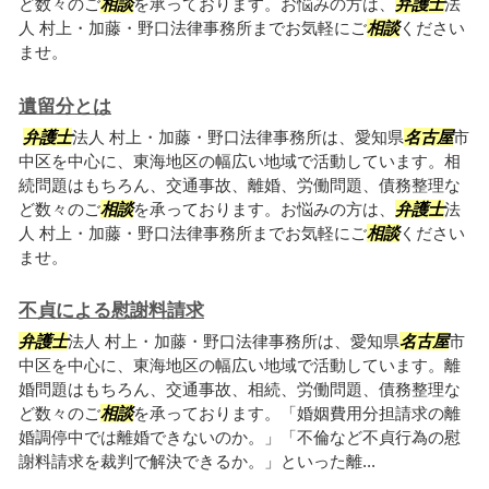
ど数々のご
相談
を承っております。お悩みの方は、
弁護士
法
人 村上・加藤・野口法律事務所までお気軽にご
相談
ください
ませ。
遺留分とは
弁護士
法人 村上・加藤・野口法律事務所は、愛知県
名古屋
市
中区を中心に、東海地区の幅広い地域で活動しています。相
続問題はもちろん、交通事故、離婚、労働問題、債務整理な
ど数々のご
相談
を承っております。お悩みの方は、
弁護士
法
人 村上・加藤・野口法律事務所までお気軽にご
相談
ください
ませ。
不貞による慰謝料請求
弁護士
法人 村上・加藤・野口法律事務所は、愛知県
名古屋
市
中区を中心に、東海地区の幅広い地域で活動しています。離
婚問題はもちろん、交通事故、相続、労働問題、債務整理な
ど数々のご
相談
を承っております。「婚姻費用分担請求の離
婚調停中では離婚できないのか。」「不倫など不貞行為の慰
謝料請求を裁判で解決できるか。」といった離...