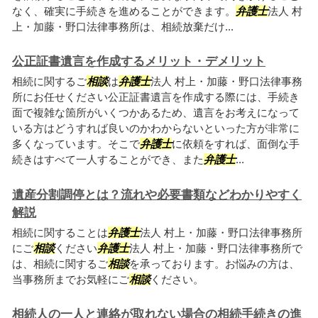
なく、確実に手続きを進めることができます。
弁護士
法人 村
上・加藤・野口法律事務所は、相続放棄だけ...
公正証書遺言を作成するメリット・デメリット
相続に関するご
相談
は
弁護士
法人 村上・加藤・野口法律事務
所にお任せください公正証書遺言を作成する際には、手続き
面で複雑な箇所がいくつかあるため、遺言をお考えになって
いる方はどうすれば良いのかわからないといった方が非常に
多くなっています。そこで
弁護士
に依頼をすれば、面倒な手
続きはすべて一人することができ、また
弁護士
...
遺産分割調停とは？流れや必要書類などわかりやすく
解説
相続に関することは
弁護士
法人 村上・加藤・野口法律事務所
にご
相談
ください
弁護士
法人 村上・加藤・野口法律事務所で
は、相続に関するご
相談
を承っております。お悩みの方は、
当事務所までお気軽にご
相談
ください。
相続人の一人と連絡が取れない場合の相続手続きの進