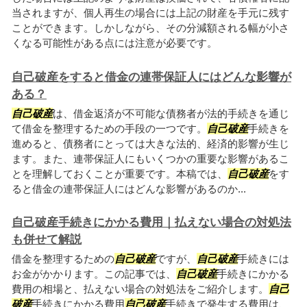
当されますが、個人再生の場合には上記の財産を手元に残す
ことができます。しかしながら、その分減額される幅が小さ
くなる可能性がある点には注意が必要です。
自己破産をすると借金の連帯保証人にはどんな影響が
ある？
自己破産
は、借金返済が不可能な債務者が法的手続きを通じ
て借金を整理するための手段の一つです。
自己破産
手続きを
進めると、債務者にとっては大きな法的、経済的影響が生じ
ます。また、連帯保証人にもいくつかの重要な影響があるこ
とを理解しておくことが重要です。本稿では、
自己破産
をす
ると借金の連帯保証人にはどんな影響があるのか...
自己破産手続きにかかる費用｜払えない場合の対処法
も併せて解説
借金を整理するための
自己破産
ですが、
自己破産
手続きには
お金がかかります。この記事では、
自己破産
手続きにかかる
費用の相場と、払えない場合の対処法をご紹介します。
自己
破産
手続きにかかる費用
自己破産
手続きで発生する費用は、