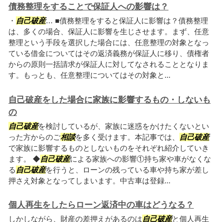
債務整理をすることで保証人への影響は？
・
自己破産
… ■債務整理をすると保証人に影響は？債務整理
は、多くの場合、保証人に影響を生じさせます。まず、任意
整理という手段を選択した場合には、任意整理の対象となっ
ている借金についてはその返済義務が保証人に移り、債権者
からの原則一括請求が保証人に対してなされることとなりま
す。もっとも、任意整理についてはその対象と...
自己破産をした場合に家族に影響するもの・しないも
の
自己破産
を検討しているが、家族に迷惑をかけたくないとい
った方からのご
相談
を多く受けます。本記事では、
自己破産
で家族に影響するものとしないものをそれぞれ紹介していき
ます。 ◆
自己破産
による家族への影響①持ち家や車がなくな
る
自己破産
を行うと、ローンの残っている車や持ち家が差し
押さえ対象となってしまいます。中古車は登録...
個人再生をしたらローン返済中の車はどうなる？
しかしながら、財産の差押えがあるのは
自己破産
と個人再生