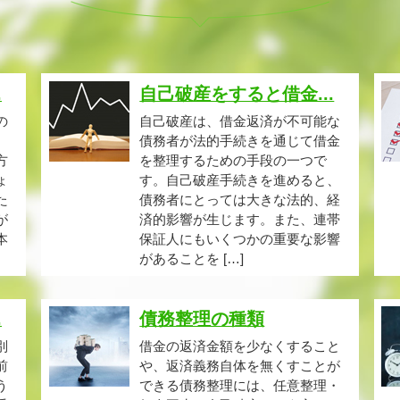
.
自己破産をすると借金...
の
自己破産は、借金返済が不可能な
債務者が法的手続きを通じて借金
方
を整理するための手段の一つで
ょ
す。自己破産手続きを進めると、
た
債務者にとっては大きな法的、経
が
済的影響が生じます。また、連帯
本
保証人にもいくつかの重要な影響
があることを […]
.
債務整理の種類
別
借金の返済金額を少なくすること
前
や、返済義務自体を無くすことが
う
できる債務整理には、任意整理・