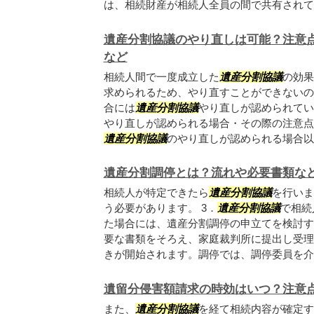
は、相続財産が相続人全員の間で共有されてい.
遺産分割協議のやり直しは可能？注意
など
相続人間で一度成立した
遺産分割協議
の効果
求められるため、やり直すことができないの
合には
遺産分割協議
やり直しが認められてい
やり直しが認められる場合・その際の注意点
遺産分割協議
のやり直しが認められる場合以下
遺産分割調停とは？流れや必要書類な
相続人が特定できたら
遺産分割協議
を行いま
う必要があります。 3．
遺産分割協議
で相続
た場合には、遺産分割調停の申立てを検討す
要な書類をそろえ、家庭裁判所に提出し受理
きが開始されます。調停では、調停委員を介..
遺留分侵害額請求の時効はいつ？注意
また、
遺産分割協議
を経て相続内容が確定す