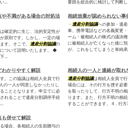
..
要因を総合的に検討して判断して
点や不満がある場合の対処法
相続放棄が認められない事
・
遺産分割協議
への参加・遺産
車、携帯電話などの名義変更・
は確定的に生じ、法的安定性が
ーム・被相続人の株式の議決権
が原則です。しかし、一定の場
に被相続人が亡くなった後に預
ます。そこで、
遺産分割協議
の
が、これをしてしまうと単純承認
について説明いたします。 ◆
...
どわかりやすく解説
相続人の一人と連絡が取れ
す。この協議は相続人全員で行
遺産分割協議
は相続人全員で行
人の一人が同意しなかったりし
場合には、その行方を捜す必要
ることとなります。申立てに必
を取ったりして、行方不明の相
されることで遺産分割調停手続
ります。また、行方不明の相続
.
することができます。 4．行方不
点も併せて解説
る場合、各相続人の生前贈与の