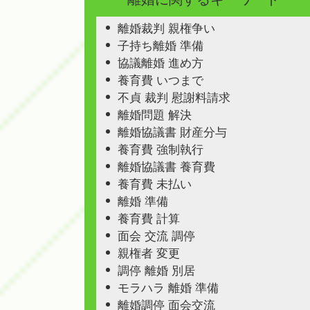
離婚裁判 親権争い
子持ち離婚 準備
協議離婚 進め方
養育費 いつまで
不貞 裁判 慰謝料請求
離婚問題 解決
離婚協議書 財産分与
養育費 強制執行
離婚協議書 養育費
養育費 未払い
離婚 準備
養育費 計算
面会 交流 調停
親権者 変更
調停 離婚 別居
モラハラ 離婚 準備
離婚調停 面会交流