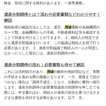
険金、祭祀に関する権利があります。一身専属権...
遺産分割調停とは？流れや必要書類などわかりやすく
解説
相続財産の確認方法としては、遺言、
預金
通帳や金融機関の
カード類、金融機関からの手紙、不動産権利証等を確認する
ことで目途を付けることができます。 2．相続人が特定でき
たら遺産分割協議を行います。この協議は相続人全員で行う
必要があります。 3．遺産分割協議で相続人の一人が同意し
なかったりした場合には、遺産分割調停の申...
遺産分割調停の流れ｜必要書類も併せて解説
これには法的効力があり、
預金
の解約や相続登記など、実際
の手続きを進める際の根拠となります。一方、最後まで話が
つかない場合は「調停不成立」となり、自動的に審判へ移行
します。遺産分割調停の必要書類遺産分割調停を申し立てる
際には、申立書のほか、相続人や遺産の状況を裏づけるさま
ざまな書類を添付する必要があります。以下、主...