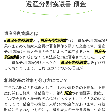
遺産分割協議書 預金
遺産分割協議とは
■
遺産分割協議書
とは
遺産分割協議書
とは、遺産分割協議の結
果をまとめて相続人全員の署名押印を添えた文書です。遺産
分割協議は相続人全員の合意によって成立するため、
遺産分
割協議書
を作成しなくても法的効力は否定されません。しか
し、遺産分割協議が終わったら、
遺産分割協議書
は必ず作成
しておきましょう。これにはいくつかの理由が...
相続財産の対象と分け方について
プラスの財産の具体例として、土地や建物等の不動産、不動
産に関わる権利（賃借権等）、銀行
預金
や有価証券、動産、
ゴルフ会員権・著作権等の権利があります。マイナスの財産
としては、借金等の負債、未納分の税金等があります。相続
財産に含まれないものには、被相続人の一身専属権、生命保