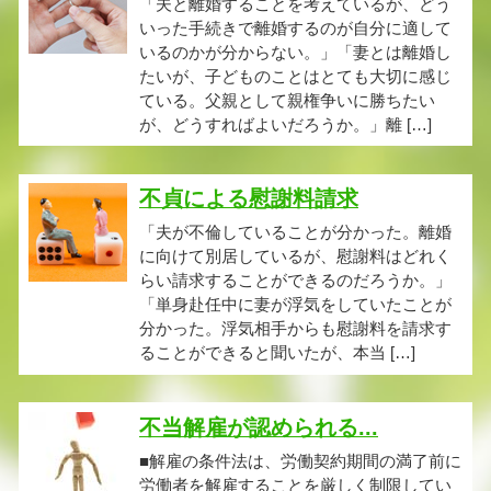
「夫と離婚することを考えているが、どう
いった手続きで離婚するのが自分に適して
いるのかが分からない。」「妻とは離婚し
たいが、子どものことはとても大切に感じ
ている。父親として親権争いに勝ちたい
が、どうすればよいだろうか。」離 […]
不貞による慰謝料請求
「夫が不倫していることが分かった。離婚
に向けて別居しているが、慰謝料はどれく
らい請求することができるのだろうか。」
「単身赴任中に妻が浮気をしていたことが
分かった。浮気相手からも慰謝料を請求す
ることができると聞いたが、本当 […]
不当解雇が認められる...
■解雇の条件法は、労働契約期間の満了前に
労働者を解雇することを厳しく制限してい