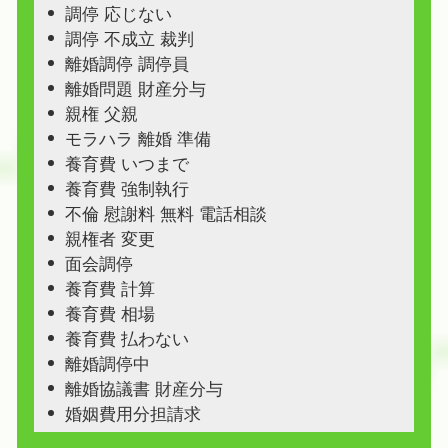
調停 応じない
調停 不成立 裁判
離婚調停 調停員
離婚問題 財産分与
親権 父親
モラハラ 離婚 準備
養育費 いつまで
養育費 強制執行
不倫 慰謝料 無料 電話相談
親権者 変更
面会調停
養育費 計算
養育費 相場
養育費 払わない
離婚調停中
離婚協議書 財産分与
婚姻費用分担請求