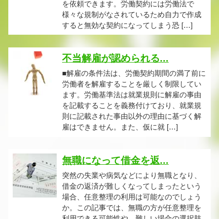
を依頼できます。労働契約には労働法で
様々な規制がなされているため自力で作成
すると無効な契約になってしまう恐 […]
不当解雇が認められる...
■解雇の条件法は、労働契約期間の満了前に
労働者を解雇することを厳しく制限してい
ます。労働基準法は就業規則に解雇の事由
を記載することを義務付けており、就業規
則に記載された事由以外の理由に基づく解
雇はできません。また、仮に就 […]
無職になって借金を返...
突然の失業や病気などにより無職となり、
借金の返済が難しくなってしまったという
場合、任意整理の利用は可能なのでしょう
か。この記事では、無職の方が任意整理を
利用できる可能性や、難しい場合の選択肢