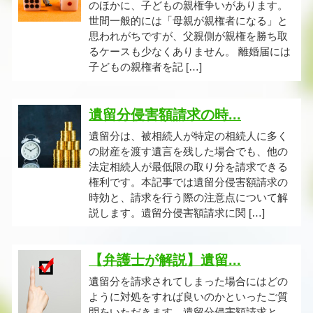
のほかに、子どもの親権争いがあります。
世間一般的には「母親が親権者になる」と
思われがちですが、父親側が親権を勝ち取
るケースも少なくありません。 離婚届には
子どもの親権者を記 […]
遺留分侵害額請求の時...
遺留分は、被相続人が特定の相続人に多く
の財産を渡す遺言を残した場合でも、他の
法定相続人が最低限の取り分を請求できる
権利です。本記事では遺留分侵害額請求の
時効と、請求を行う際の注意点について解
説します。遺留分侵害額請求に関 […]
【弁護士が解説】遺留...
遺留分を請求されてしまった場合にはどの
ように対処をすれば良いのかといったご質
問をいただきます。遺留分侵害額請求と