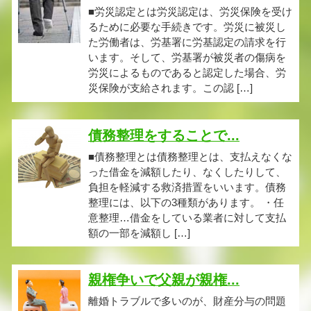
■労災認定とは労災認定は、労災保険を受け
るために必要な手続きです。労災に被災し
た労働者は、労基署に労基認定の請求を行
います。そして、労基署が被災者の傷病を
労災によるものであると認定した場合、労
災保険が支給されます。この認 […]
債務整理をすることで...
■債務整理とは債務整理とは、支払えなくな
った借金を減額したり、なくしたりして、
負担を軽減する救済措置をいいます。債務
整理には、以下の3種類があります。 ・任
意整理…借金をしている業者に対して支払
額の一部を減額し […]
親権争いで父親が親権...
離婚トラブルで多いのが、財産分与の問題