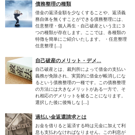
債務整理の種類
借金の返済金額を少なくすることや、返済義
務自体を無くすことができる債務整理には、
任意整理・個人再生・自己破産という主に３
つの種類が存在します。ここでは、各種類の
特徴を簡単にご紹介いたします。 ・任意整理
任意整理 […]
自己破産のメリット・デメ...
自己破産とは、裁判所によって借金の支払い
義務が免除され、実質的に借金が帳消しにな
るという債務整理の一種です。この債務整理
の方法には大きなメリットがある一方で、そ
れ相応のデメリットを被ることになります。
選択した後に後悔しな […]
過払い金返還請求とは
お金を借りると返済する時は元金に加えて利
息も支払わなければなりません。この利息が