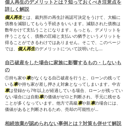
個人再生のデメリットとは？知っておくべき注意点を
詳しく解説
個人再生
とは、裁判所の再生計画認可決定をうけて、大幅に
債務を減額してもらう手続きをいいます。減額された債務は
数年かけて支払うことになります。もっとも、デメリットを
伴うことなく、債務の圧縮と支払いの猶予というメリットを
得ることができるわけではありません。そこで、このページ
では、
個人再生
のデメリットについて説明いたし...
自己破産をした場合に家族に影響するもの・しないも
の
①持ち家や
車
がなくなる自己破産を行うと、ローンの残って
いる
車
や持ち家が差し押さえ対象となってしまいます。中古
車
は登録から7年以上が経過している場合、ローンが残ってい
ない場合には自動
車
の価値がゼロと判断され、手元に残せる
ことが多くなっています。他方で高級
車
や新
車
の場合には、
価値があると判断されるため、売却の可能性が...
相続放棄が認められない事例とは？対策も併せて解説