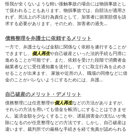
怪我が全くないような軽い接触事故の場合には物損事故とし
て扱われることもあります。物損事故では、自賠法が適用さ
れず、民法上の不法行為責任として、加害者に損害賠償を請
求する必要があります。そのため、加害者の過失...
債務整理を弁護士に依頼するメリット
一方で、弁護士ならば金額に関係なく依頼を遂行することが
できますし、
個人再生
や自己破産といった法的手続も円滑に
進めることが可能です。また、依頼を受けた段階で消費者金
融業者などに受任通知書を送付し、すぐに取立行為を止めさ
せることが出来ます。 家族や近所の人、職場の同僚などに借
金のことがバレないようにするためには、弁護...
自己破産のメリット・デメリット
債務整理には任意整理や
個人再生
などの方法がありますが、
それらの方法を用いても借金を帳消しにすることはできませ
ん。返済金額を少なくすることや、遅延損害金の支払いが免
除になるのが任意整理などの方法です。しかし、自己破産は
違います。裁判所での厳格な手続きを経て免責が認められる