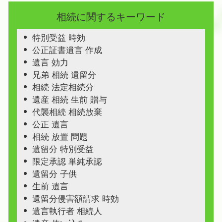
相続に関するキーワード
特別受益 時効
公正証書遺言 作成
遺言 効力
兄弟 相続 遺留分
相続 法定相続分
遺産 相続 生前 贈与
代襲相続 相続放棄
公正 遺言
相続 放置 問題
遺留分 特別受益
限定承認 単純承認
遺留分 子供
生前 遺言
遺留分侵害額請求 時効
遺言執行者 相続人