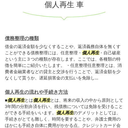
個人再生 車
債務整理の種類
借金の返済金額を少なくすることや、返済義務自体を無くす
ことができる債務整理には、任意整理・
個人再生
・自己破産
という主に３つの種類が存在します。ここでは、各種類の特
徴を簡単にご紹介いたします。 ・任意整理任意整理とは、消
費者金融業者などの貸主と交渉を行うことで、返済金額を少
なくして貰うか、遅延損害金の支払いを免除し...
個人再生の流れや手続き方法
■
個人再生
とは
個人再生
とは、将来の収入の中から原則として
3年間の分割弁済を行い、残債務については免除を受けること
ができる手続をいいます。
個人再生
のデメリットとしては、
手続きがとても難しく、時間を要することや、弁護士費用の
ほかにも手続き自体に費用がかかる点、クレジットカード会