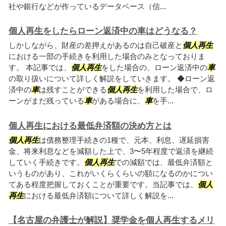
社や銀行などが作っているデータベース（信...
個人再生をしたらローン返済中の車はどうなる？
しかしながら、財産の差押えがあるのは自己破産と
個人再生
における一部の手続きを利用した場合のみとなっておりま
す。 本記事では、
個人再生
をした場合の、ローン返済中の
車
の取り扱いについて詳しく解説をしていきます。 ◆ローン返
済中の
車
は残すことができる
個人再生
を利用した場合で、ロ
ーンがまだ残っている
車
がある場合に、
車
を手...
個人再生における最低弁済額の決め方とは
個人再生
は債務整理手続きの1種で、元本、利息、遅延損害
金、将来利息などを減額した上で、3〜5年程度で返済を継続
していく手続きです。
個人再生
での減額では、最低弁済額と
いうものがあり、これがいくらくらいの額になるのかについ
てある程度把握しておくことが重要です。当記事では、
個人
再生
における最低弁済額について詳しく解説を...
【名古屋の弁護士が解説】奨学金を個人再生するメリ