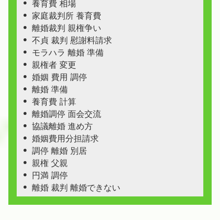
養育費 相場
家庭裁判所 養育費
離婚裁判 親権争い
不貞 裁判 慰謝料請求
モラハラ 離婚 準備
親権者 変更
婚姻 費用 調停
離婚 準備
養育費 計算
離婚調停 面会交流
協議離婚 進め方
婚姻費用分担請求
調停 離婚 別居
親権 父親
円満 調停
離婚 裁判 離婚できない