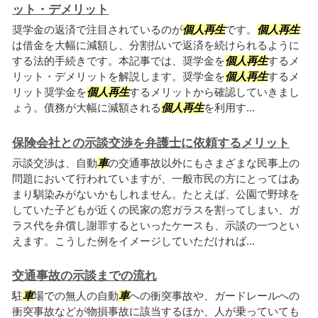
ット・デメリット
奨学金の返済で注目されているのが
個人再生
です。
個人再生
は借金を大幅に減額し、分割払いで返済を続けられるように
する法的手続きです。本記事では、奨学金を
個人再生
するメ
リット・デメリットを解説します。奨学金を
個人再生
するメ
リット奨学金を
個人再生
するメリットから確認していきまし
ょう。債務が大幅に減額される
個人再生
を利用す...
保険会社との示談交渉を弁護士に依頼するメリット
示談交渉は、自動
車
の交通事故以外にもさまざまな民事上の
問題において行われていますが、一般市民の方にとってはあ
まり馴染みがないかもしれません。たとえば、公園で野球を
していた子どもが近くの民家の窓ガラスを割ってしまい、ガ
ラス代を弁償し謝罪するといったケースも、示談の一つとい
えます。こうした例をイメージしていただければ...
交通事故の示談までの流れ
駐
車
場での無人の自動
車
への衝突事故や、ガードレールへの
衝突事故などが物損事故に該当するほか、人が乗っていても