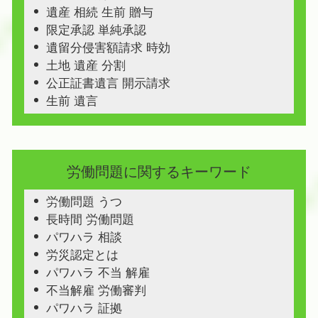
遺産 相続 生前 贈与
限定承認 単純承認
遺留分侵害額請求 時効
土地 遺産 分割
公正証書遺言 開示請求
生前 遺言
労働問題に関するキーワード
労働問題 うつ
長時間 労働問題
パワハラ 相談
労災認定とは
パワハラ 不当 解雇
不当解雇 労働審判
パワハラ 証拠