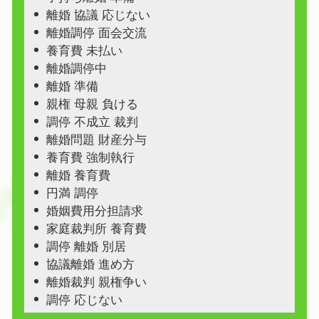
離婚 協議 応じない
離婚調停 面会交流
養育費 未払い
離婚調停中
離婚 準備
親権 母親 負ける
調停 不成立 裁判
離婚問題 財産分与
養育費 強制執行
離婚 養育費
円満 調停
婚姻費用分担請求
家庭裁判所 養育費
調停 離婚 別居
協議離婚 進め方
離婚裁判 親権争い
調停 応じない