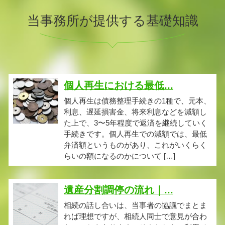
当事務所が提供する基礎知識
個人再生における最低...
個人再生は債務整理手続きの1種で、元本、
利息、遅延損害金、将来利息などを減額し
た上で、3〜5年程度で返済を継続していく
手続きです。個人再生での減額では、最低
弁済額というものがあり、これがいくらく
らいの額になるのかについて […]
遺産分割調停の流れ｜...
相続の話し合いは、当事者の協議でまとま
れば理想ですが、相続人同士で意見が合わ