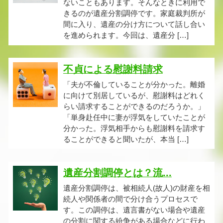
ないこともあります。そんなときに利用で
きるのが遺産分割調停です。家庭裁判所が
間に入り、遺産の分け方について話し合い
を進められます。今回は、遺産分 […]
不貞による慰謝料請求
「夫が不倫していることが分かった。離婚
に向けて別居しているが、慰謝料はどれく
らい請求することができるのだろうか。」
「単身赴任中に妻が浮気をしていたことが
分かった。浮気相手からも慰謝料を請求す
ることができると聞いたが、本当 […]
遺産分割調停とは？流...
遺産分割調停は、被相続人(故人)の財産を相
続人や関係者の間で分け合うプロセスで
す。この調停は、遺言書がない場合や遺産
の分割に関する紛争がある場合などに行わ