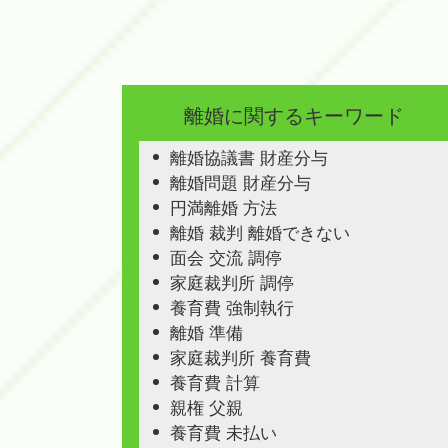
離婚に関するキーワード
離婚協議書 財産分与
離婚問題 財産分与
円満離婚 方法
離婚 裁判 離婚できない
面会 交流 調停
家庭裁判所 調停
養育費 強制執行
離婚 準備
家庭裁判所 養育費
養育費 計算
親権 父親
養育費 未払い