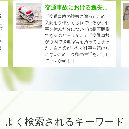
交通事故における逸失...
金
「交通事故の被害に遭ったため、
な
入院を余儀なくされているが、仕
額
事を休んだ分については損害賠償
い
できるのだろうか。」「交通事故
の
が原因で後遺障害を負ってしまっ
ま
た。自営業だったが仕事を続けら
ど
れないため、今後の生活をどうし
ていくか頭 […]
よく検索されるキーワード