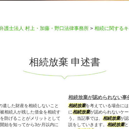
弁護士法人 村上・加藤・野口法律事務所
>
相続に関するキ
相続放棄 申述書
相続放棄が認められない事
の遺した財産を相続しないこと
相続放棄
を考えている場合には
被相続人が残した借金を相続す
に
相続放棄
が認められないケー
を防げることがメリットとして
う。当記事では、
相続放棄
が認
開始を知ってから3か月以内に
説をしていきます。
相続放棄
と