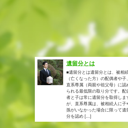
遺留分とは
■遺留分とは遺留分とは、被相
（亡くなった方）の配偶者や子
直系尊属（両親や祖父母）に認
られる最低限の取り分です。配
者と子は常に遺留分を取得しま
が、直系尊属は、被相続人に子
孫がいなかった場合に限って遺
分を認め […]