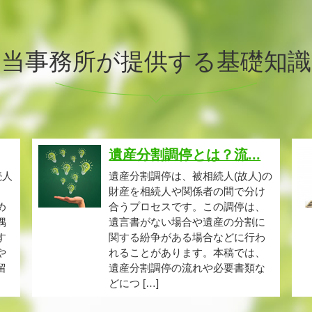
当事務所が提供する基礎知識
遺産分割調停とは？流...
続人
遺産分割調停は、被相続人(故人)の
、
財産を相続人や関係者の間で分け
め
合うプロセスです。この調停は、
偶
遺言書がない場合や遺産の分割に
す
関する紛争がある場合などに行わ
や
れることがあります。本稿では、
留
遺産分割調停の流れや必要書類な
どにつ […]