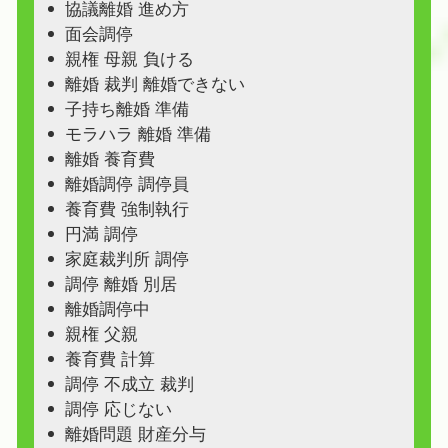
協議離婚 進め方
面会調停
親権 母親 負ける
離婚 裁判 離婚できない
子持ち離婚 準備
モラハラ 離婚 準備
離婚 養育費
離婚調停 調停員
養育費 強制執行
円満 調停
家庭裁判所 調停
調停 離婚 別居
離婚調停中
親権 父親
養育費 計算
調停 不成立 裁判
調停 応じない
離婚問題 財産分与