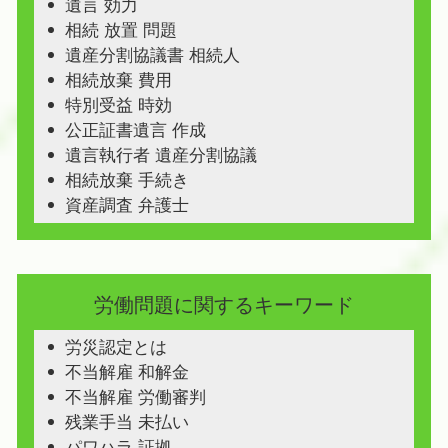
遺言 効力
相続 放置 問題
遺産分割協議書 相続人
相続放棄 費用
特別受益 時効
公正証書遺言 作成
遺言執行者 遺産分割協議
相続放棄 手続き
資産調査 弁護士
労働問題に関するキーワード
労災認定とは
不当解雇 和解金
不当解雇 労働審判
残業手当 未払い
パワハラ 証拠