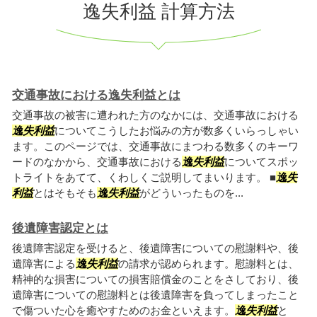
逸失利益 計算方法
交通事故における逸失利益とは
交通事故の被害に遭われた方のなかには、交通事故における
逸失利益
についてこうしたお悩みの方が数多くいらっしゃい
ます。このページでは、交通事故にまつわる数多くのキーワ
ードのなかから、交通事故における
逸失利益
についてスポッ
トライトをあてて、くわしくご説明してまいります。 ■
逸失
利益
とはそもそも
逸失利益
がどういったものを...
後遺障害認定とは
後遺障害認定を受けると、後遺障害についての慰謝料や、後
遺障害による
逸失利益
の請求が認められます。慰謝料とは、
精神的な損害についての損害賠償金のことをさしており、後
遺障害についての慰謝料とは後遺障害を負ってしまったこと
で傷ついた心を癒やすためのお金といえます。
逸失利益
と