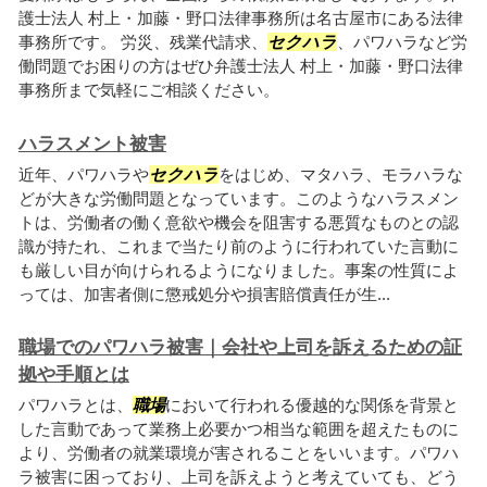
護士法人 村上・加藤・野口法律事務所は名古屋市にある法律
事務所です。 労災、残業代請求、
セクハラ
、パワハラなど労
働問題でお困りの方はぜひ弁護士法人 村上・加藤・野口法律
事務所まで気軽にご相談ください。
ハラスメント被害
近年、パワハラや
セクハラ
をはじめ、マタハラ、モラハラな
どが大きな労働問題となっています。このようなハラスメン
トは、労働者の働く意欲や機会を阻害する悪質なものとの認
識が持たれ、これまで当たり前のように行われていた言動に
も厳しい目が向けられるようになりました。事案の性質によ
っては、加害者側に懲戒処分や損害賠償責任が生...
職場でのパワハラ被害｜会社や上司を訴えるための証
拠や手順とは
パワハラとは、
職場
において行われる優越的な関係を背景と
した言動であって業務上必要かつ相当な範囲を超えたものに
より、労働者の就業環境が害されることをいいます。パワハ
ラ被害に困っており、上司を訴えようと考えていても、どう