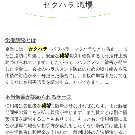
セクハラ 職場
労働訴訟とは
企業には、
セクハラ
・パワハラ・マタハラなどを防止し、ま
たは適切に対処し、安全な
職場
環境を確保するよう法律上義
務づけられています。したがって、ハラスメント被害が発生
した場合に、会社のハラスメント防止のための取り組みや発
生後の対応が不十分だった場合には、直接の加害者だけでな
く会社にも損害賠償を請求することができます。...
不当解雇が認められるケース
使用者は労働者を
職場
に復帰させなければならず、また解雇
期間中の賃金を支払う義務が生じます。また賃金とは別に損
害賠償を請求することもあります。もっとも、使用者側に敗
色が濃厚な場合や相手方が裁判をしたくない場合には使用者
から労働者に和解金が支払われ、裁判以外の方法解決するこ